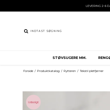
LEVERING 2-6 
STØVSUGERE MM.
RENGØ
Forside
/
Produktkatalog
/
Rytteren
/
Tekstil pletfjerner
Udsolgt