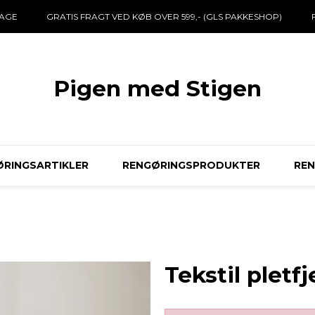
DAGE
GRATIS FRAGT VED KØB OVER 599,- (GLS PAKKESHOP)
Pigen med Stigen
RINGSARTIKLER
RENGØRINGSPRODUKTER
RE
Tekstil pletf