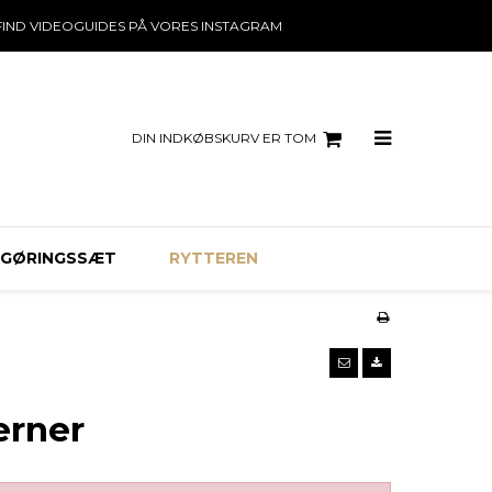
FIND VIDEOGUIDES PÅ VORES INSTAGRAM
DIN INDKØBSKURV ER TOM
NGØRINGSSÆT
RYTTEREN
jerner