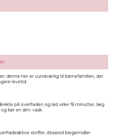
ger
tiler, denne her er uundværlig til børnefamilien, der
ngere levetid.
rekte på overfladen og lad virke få minutter, læg
 og kør en alm. vask.
erfladeaktive stoffer, itbasred blegemidler