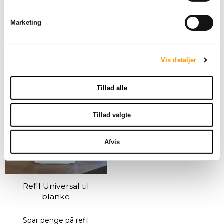
VIS PRODUKT
e
v
Marketing
a
l
Carolines favoritter:
g
Vis detaljer
Tillad alle
Tillad valgte
Afvis
Refil Universal til
blanke
Spar penge på refil