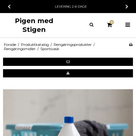
LEVERING 2-6 DAGE
Pigen med
0
Stigen
Forside
/
Produktkatalog
/
Rengøringsprodukter
/
Rengøringsmidler
/
Sportsvask