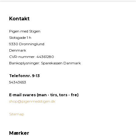
Kontakt
Pigen med Stigen
Slotsgade 1 h
9330 Dronninglund
Denmark
CVR-nummer
:
44361280
Bankoplysninger
:
Sparekassen Danmark
Telefonnr. 9-13
54343653
E-mail
svares (man - tirs, tors - fre)
shop@pigenmedstigen.dk
Sitemap
Mærker