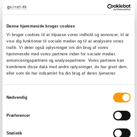
VIS PRODUKT
Denne hjemmeside bruger cookies
Vi bruger cookies til at tilpasse vores indhold og annoncer, til at
vise dig funktioner til sociale medier og til at analysere vores
trafik. Vi deler også oplysninger om din brug af vores
hjemmeside med vores partnere inden for sociale medier,
annonceringspartnere og analysepartnere. Vores partnere kan
kombinere disse data med andre oplysninger, du har givet dem,
eller som de har indsamlet fra din brug af deres tjenester.
S
Sportsvask UDEN
Nødvendig
parfume
a
m
t
Præferencer
y
k
70,00 DKK
Statistik
k