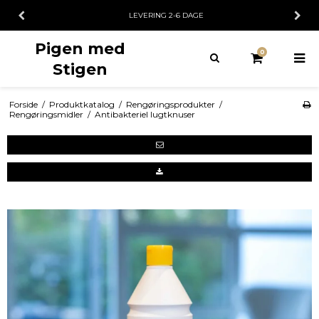
LEVERING 2-6 DAGE
Pigen med
0
Stigen
Forside
/
Produktkatalog
/
Rengøringsprodukter
/
Rengøringsmidler
/
Antibakteriel lugtknuser