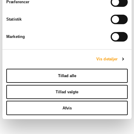
t
Præferencer
y
k
Statistik
k
e
v
Marketing
a
l
Maskin/vasketøjs
g
pakken
Vis detaljer
Tillad alle
170,00 DKK
Tillad valgte
VIS PRODUKT
Afvis