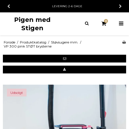
LEVERING 2-6 DAGE
Pigen med
0
Stigen
Forside
/
Produktkatalog
/
Støvsugere mm.
/
VP 300 pink STØT brysterne
Udsolgt