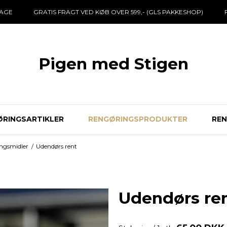
DAGE
GRATIS FRAGT VED KØB OVER 599,- (GLS PAKKESHOP)
Pigen med Stigen
RINGSARTIKLER
RENGØRINGSPRODUKTER
RE
ngsmidler
/
Udendørs rent
Udendørs re