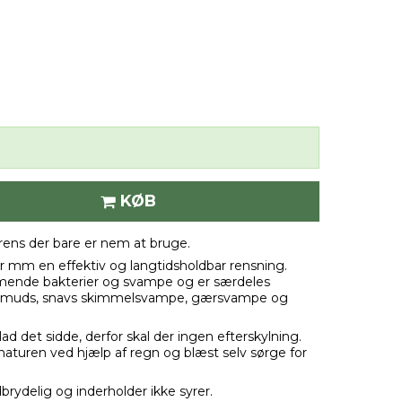
KØB
rens der bare er nem at bruge.
ser mm en effektiv og langtidsholdbar rensning.
mende bakterier og svampe og er særdeles
dt smuds, snavs skimmelsvampe, gærsvampe og
ad det sidde, derfor skal der ingen efterskylning.
l naturen ved hjælp af regn og blæst selv sørge for
brydelig og inderholder ikke syrer.