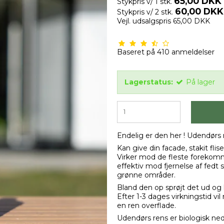
65,00 DKK
Stykpris v/ 1 stk.
60,00 DKK
Stykpris v/ 2 stk.
Vejl. udsalgspris 65,00 DKK
Baseret på
410
anmeldelser
Lagerstatus:
På lager
Endelig er den her ! Udendørs 
Kan give din facade, stakit fli
Virker mod de fleste forekom
effektiv mod fjernelse af fe
grønne områder.
Bland den op sprøjt det ud og l
Efter 1-3 dages virkningstid vi
en ren overflade.
Udendørs rens er biologisk ned