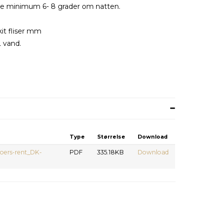
ære minimum 6- 8 grader om natten.
kit fliser mm
 L vand.
Type
Størrelse
Download
oers-rent_DK-
PDF
335.18KB
Download