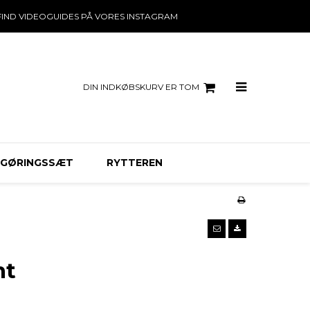
FIND VIDEOGUIDES PÅ VORES INSTAGRAM
DIN INDKØBSKURV ER TOM
NGØRINGSSÆT
RYTTEREN
nt