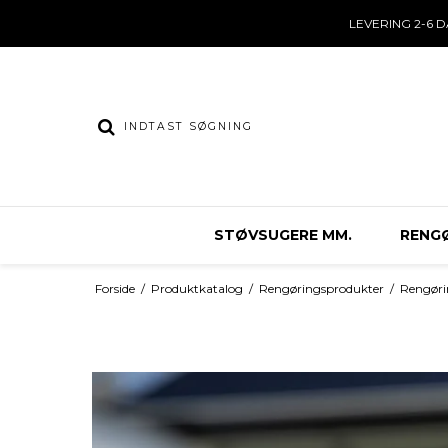
LEVERING 2-6 
STØVSUGERE MM.
RENGØ
Forside
/
Produktkatalog
/
Rengøringsprodukter
/
Rengøri