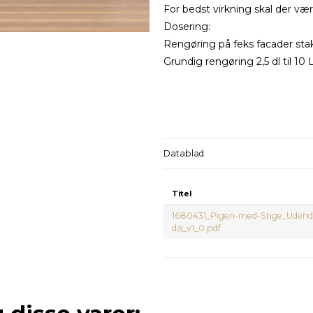
For bedst virkning skal der v
Dosering:
Rengøring på feks facader sta
Grundig rengøring 2,5 dl til 10
Datablad
Titel
1680431_Pigen-med-Stige_Udend
da_v1_0.pdf